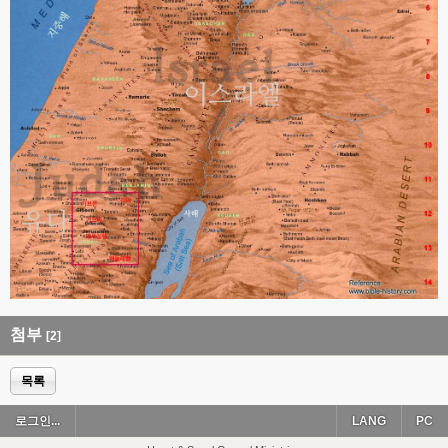
첨부
[2]
목록
로그인...
LANG
PC