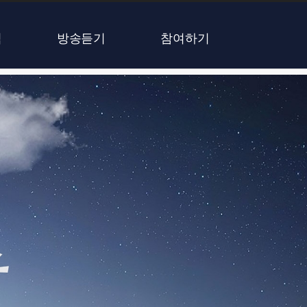
식
방송듣기
참여하기