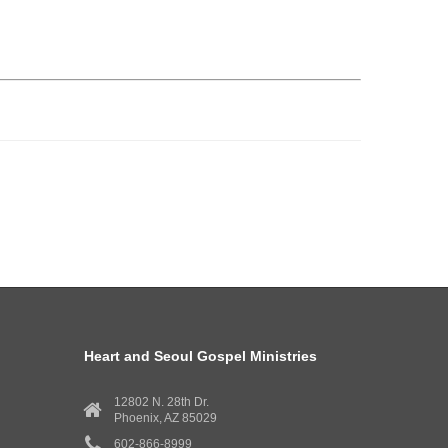
Heart and Seoul Gospel Ministries
12802 N. 28th Dr.
Phoenix, AZ 85029
602-866-8999