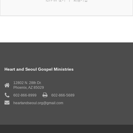
Heart and Seoul Gospel Ministries
12802 N. 28th Dr.
Phoenix, AZ 85029
602-866-8999
602-866-5689
heartandseoul.org@gmail.com