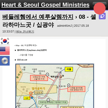
Heart & Seoul Gospel Ministries
Menu
베들레헴에서 예루살렘까지
› 08 - 셀
라하마느곳 / 십광야
adminKimJ | 2017.05.18
10:33:07 |
메뉴 건너뛰기