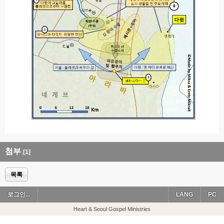
첨부
[1]
목록
로그인...
LANG
PC
Heart & Seoul Gospel Ministries