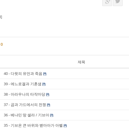
1
]
글
0
제목
40 - 다윗의 유언과 죽음
39 - 에느로겔과 기혼샘
38 - 아라우나의 타작마당
37 - 곱과 가드에서의 전쟁
36 - 베냐민 땅 셀라 / 기브아
35 - 기브온 큰 바위와 벧마아가 아벨