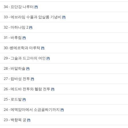
34 - 요단강 나루터
33 - 에브라임 수풀과 압살롬 기념비
32 - 마하나임 2
31 - 바후림
30 -벧메르학과 마루턱
29 - 그술과 드고아의 여인
28 - 바알하솔
27 - 랍바성 전투
26 - 메드바 전투와 헬람 전투
25 - 로드발
24 - 메덱암마에서 소금골짜기까지
23 - 백향목 궁