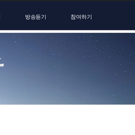
식
방송듣기
참여하기