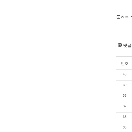
첨부 [
댓
번호
40
39
38
37
36
35