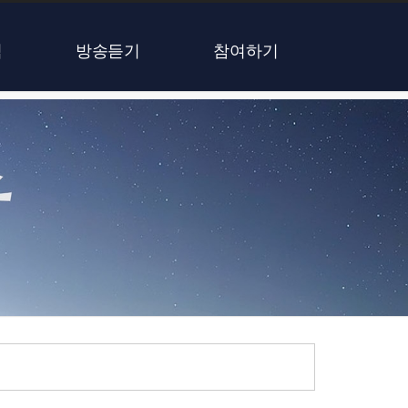
식
방송듣기
참여하기