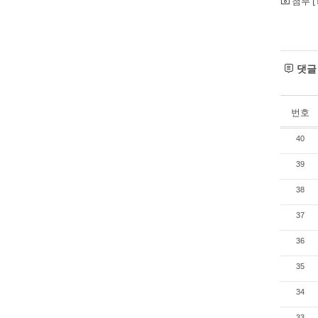
첨부 [
댓
번호
40
39
38
37
36
35
34
33