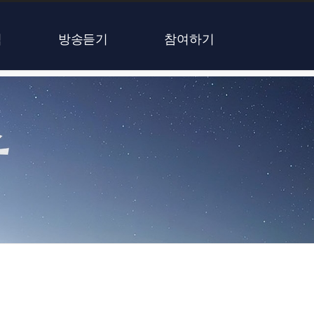
식
방송듣기
참여하기