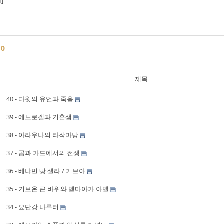
1
]
글
0
제목
40 - 다윗의 유언과 죽음
39 - 에느로겔과 기혼샘
38 - 아라우나의 타작마당
37 - 곱과 가드에서의 전쟁
36 - 베냐민 땅 셀라 / 기브아
35 - 기브온 큰 바위와 벧마아가 아벨
34 - 요단강 나루터