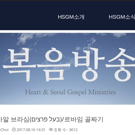
HSGM소개
HSGM소
21 - 바알 브라심(בעל פרצים)/르바임 골짜기
Choi
2017.08.16 14:31
조회 수 : 3612