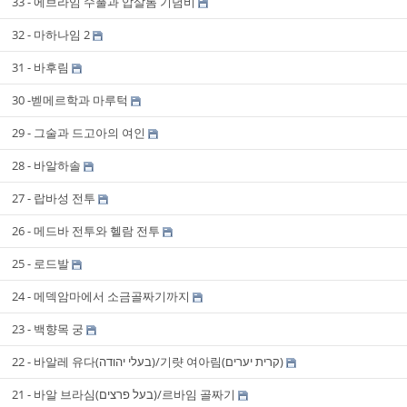
33 - 에브라임 수풀과 압살롬 기념비
32 - 마하나임 2
31 - 바후림
30 -벧메르학과 마루턱
29 - 그술과 드고아의 여인
28 - 바알하솔
27 - 랍바성 전투
26 - 메드바 전투와 헬람 전투
25 - 로드발
24 - 메덱암마에서 소금골짜기까지
23 - 백향목 궁
22 - 바알레 유다(בעלי יהודה)/기럇 여아림(קרית יערים)
21 - 바알 브라심(בעל פרצים)/르바임 골짜기