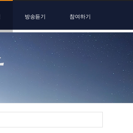
식
방송듣기
참여하기