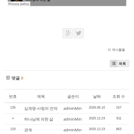
이 게시물을
목록
댓글
0
번호
제목
글쓴이
날짜
조회 수
135
십계명-사랑의 언약
adminMin
2026.06.10
157
»
하나님에 의한 삶
adminMin
2025.12.23
911
133
관계
adminMin
2025.12.23
863