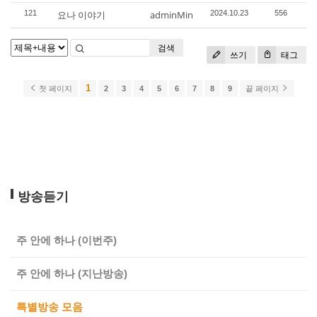
121
요나 이야기
adminMin
2024.10.23
556
검색
쓰기
태그
1
첫 페이지
2
3
4
5
6
7
8
9
끝 페이지
방송듣기
주 안에 하나 (이번주)
주 안에 하나 (지난방송)
특별방송 모음